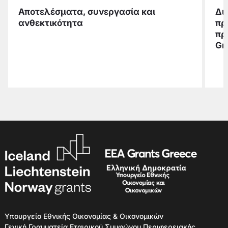
Αποτελέσματα, συνεργασία και
Δι
ανθεκτικότητα
πρ
πρ
Gr
Υπουργείο Εθνικής Οικονομίας & Οικονομικών
Γενική Γραμματεία Εταιρικού Συμφώνου Περιφερειακής