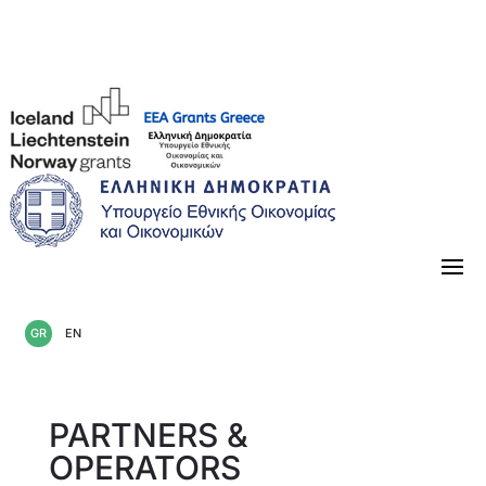
«Κλείνοντας» την περίοδο 2014-2021
GR
EN
PARTNERS &
OPERATORS