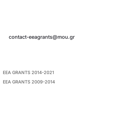
Λέκκα 23-25, ΤΚ 10562, Αθήνα
5ος όροφος
Τ:
210 3258812, 210 3258815
E:
contact-eeagrants@mou.gr
ΣΥΝΔΕΣΜΟΙ
EEA GRANTS 2014-2021
EEA GRANTS 2009-2014
AΡXEIO NEWSLETTERS
ΑΚΟΛΟΥΘΗΣΤΕ ΜΑΣ