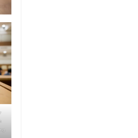
r
m
ing.