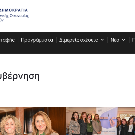
Επαφής
Προγράμματα
Διμερείς σχέσεις
Νέα
Π
κυβέρνηση