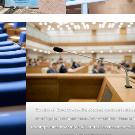
Session of Government. Conference room or semina
meeting room in business event. Academic classroo
training course in lecture hall. blurred businessmen talk