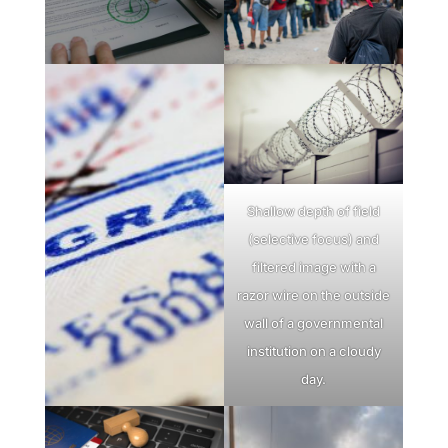
Shallow depth of field
(selective focus) and
filtered image with a
razor wire on the outside
wall of a governmental
institution on a cloudy
day.