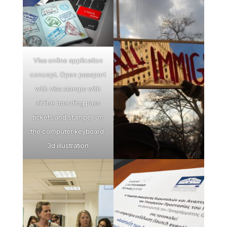
Visa online application
concept. Open passport
with visa stamps with
airline boarding pass
tickets and stamper on
the computer keyboard.
3d illustration