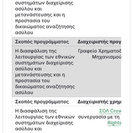
Διαχειριστής προγράμ
Γραφείο Χρηματοδοτικ
Μηχανισμού (FM
Διαχειριστής χρηματο
ΣΟΛ Crowe
συνεργασία με τη
Hum
Rights 360