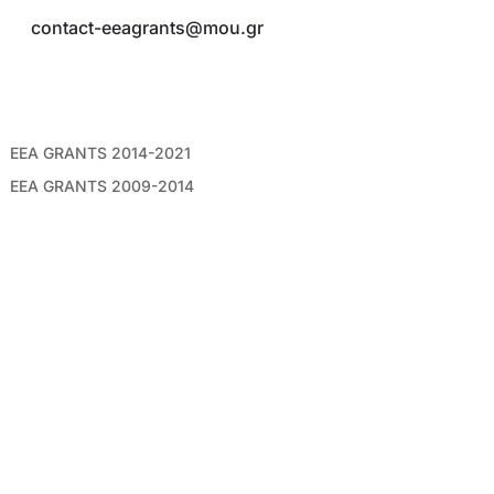
E:
contact-eeagrants@mou.gr
ΣΥΝΔΕΣΜΟΙ
EEA GRANTS 2014-2021
EEA GRANTS 2009-2014
AΡXEIO NEWSLETTERS
ΑΚΟΛΟΥΘΗΣΤΕ ΜΑΣ
©2026 Mε επιφύλαξη παντός νόμιμου δικαιώματος