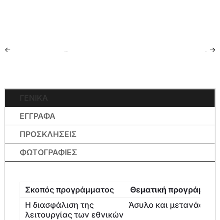
←
→
PREVIOUS
NEXT
ΓΕΝΙΚΑ
ΕΓΓΡΑΦΑ
ΠΡΟΣΚΛΗΣΕΙΣ
ΦΩΤΟΓΡΑΦΙΕΣ
Θεματική προγράμματ
Άσυλο και μετανάστευ