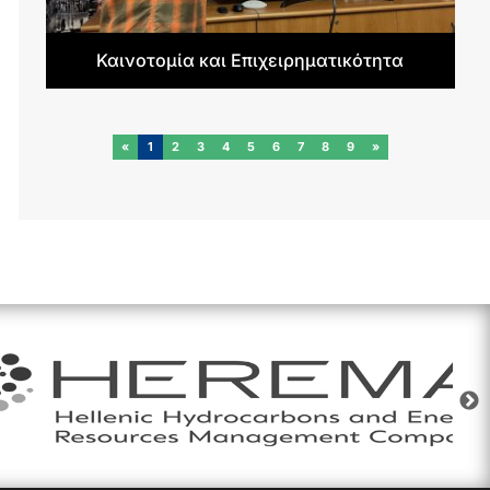
Καινοτομία και Επιχειρηματικότητα
«
1
2
3
4
5
6
7
8
9
»