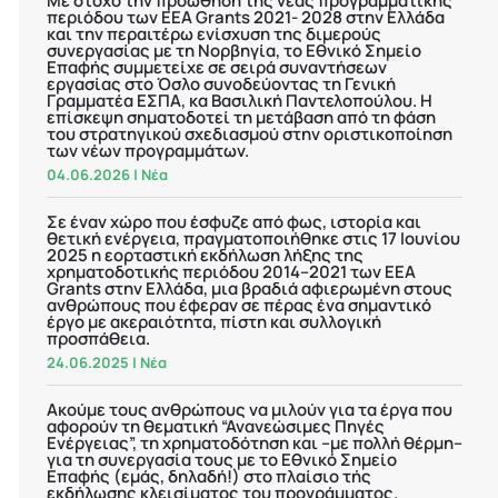
Με στόχο την προώθηση της νέας προγραμματικής
περιόδου των EEA Grants 2021- 2028 στην Ελλάδα
και την περαιτέρω ενίσχυση της διμερούς
συνεργασίας με τη Νορβηγία, το Εθνικό Σημείο
Επαφής συμμετείχε σε σειρά συναντήσεων
εργασίας στο Όσλο συνοδεύοντας τη Γενική
Γραμματέα ΕΣΠΑ, κα Βασιλική Παντελοπούλου. Η
επίσκεψη σηματοδοτεί τη μετάβαση από τη φάση
του στρατηγικού σχεδιασμού στην οριστικοποίηση
των νέων προγραμμάτων.
04.06.2026
|
Νέα
Σε έναν χώρο που έσφυζε από φως, ιστορία και
θετική ενέργεια, πραγματοποιήθηκε στις 17 Ιουνίου
2025 η εορταστική εκδήλωση λήξης της
χρηματοδοτικής περιόδου 2014–2021 των EEA
Grants στην Ελλάδα, μια βραδιά αφιερωμένη στους
ανθρώπους που έφεραν σε πέρας ένα σημαντικό
έργο με ακεραιότητα, πίστη και συλλογική
προσπάθεια.
24.06.2025
|
Νέα
Ακούμε τους ανθρώπους να μιλούν για τα έργα που
αφορούν τη θεματική “Ανανεώσιμες Πηγές
Ενέργειας”, τη χρηματοδότηση και –με πολλή θέρμη–
για τη συνεργασία τους με το Εθνικό Σημείο
Επαφής (εμάς, δηλαδή!) στο πλαίσιο τής
εκδήλωσης κλεισίματος του προγράμματος.