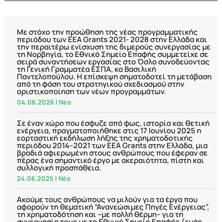
Με στόχο την προώθηση της νέας προγραμματικής
περιόδου των EEA Grants 2021- 2028 στην Ελλάδα και
την περαιτέρω ενίσχυση της διμερούς συνεργασίας με
τη Νορβηγία, το Εθνικό Σημείο Επαφής συμμετείχε σε
σειρά συναντήσεων εργασίας στο Όσλο συνοδεύοντας
τη Γενική Γραμματέα ΕΣΠΑ, κα Βασιλική
Παντελοπούλου. Η επίσκεψη σηματοδοτεί τη μετάβαση
από τη φάση του στρατηγικού σχεδιασμού στην
οριστικοποίηση των νέων προγραμμάτων.
04.06.2026
|
Νέα
Σε έναν χώρο που έσφυζε από φως, ιστορία και θετική
ενέργεια, πραγματοποιήθηκε στις 17 Ιουνίου 2025 η
εορταστική εκδήλωση λήξης της χρηματοδοτικής
περιόδου 2014–2021 των EEA Grants στην Ελλάδα, μια
βραδιά αφιερωμένη στους ανθρώπους που έφεραν σε
πέρας ένα σημαντικό έργο με ακεραιότητα, πίστη και
συλλογική προσπάθεια.
24.06.2025
|
Νέα
Ακούμε τους ανθρώπους να μιλούν για τα έργα που
αφορούν τη θεματική “Ανανεώσιμες Πηγές Ενέργειας”,
τη χρηματοδότηση και –με πολλή θέρμη– για τη
συνεργασία τους με το Εθνικό Σημείο Επαφής (εμάς,