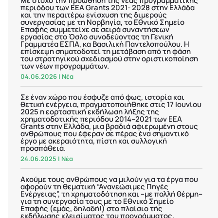
Με στόχο την προώθηση της νέας προγραμματικής
περιόδου των EEA Grants 2021- 2028 στην Ελλάδα
και την περαιτέρω ενίσχυση της διμερούς
συνεργασίας με τη Νορβηγία, το Εθνικό Σημείο
Επαφής συμμετείχε σε σειρά συναντήσεων
εργασίας στο Όσλο συνοδεύοντας τη Γενική
Γραμματέα ΕΣΠΑ, κα Βασιλική Παντελοπούλου. Η
επίσκεψη σηματοδοτεί τη μετάβαση από τη φάση
του στρατηγικού σχεδιασμού στην οριστικοποίηση
των νέων προγραμμάτων.
04.06.2026
|
Νέα
Σε έναν χώρο που έσφυζε από φως, ιστορία και
θετική ενέργεια, πραγματοποιήθηκε στις 17 Ιουνίου
2025 η εορταστική εκδήλωση λήξης της
χρηματοδοτικής περιόδου 2014–2021 των EEA
Grants στην Ελλάδα, μια βραδιά αφιερωμένη στους
ανθρώπους που έφεραν σε πέρας ένα σημαντικό
έργο με ακεραιότητα, πίστη και συλλογική
προσπάθεια.
24.06.2025
|
Νέα
Ακούμε τους ανθρώπους να μιλούν για τα έργα που
αφορούν τη θεματική “Ανανεώσιμες Πηγές
Ενέργειας”, τη χρηματοδότηση και –με πολλή θέρμη–
για τη συνεργασία τους με το Εθνικό Σημείο
Επαφής (εμάς, δηλαδή!) στο πλαίσιο τής
εκδήλωσης κλεισίματος του προγράμματος.