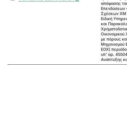
απόφασης το
Επενδύσεων 
Σχέσεων ΧΜ Ε
Ειδική Υπηρε
και Παρακολ
Χρηματοδοτι
Οικονομικού 
με πόρους κα
Μηχανισμού 
ΕΟΧ) περιόδο
υπ’ αρ. 4550
Ανάπτυξης κα