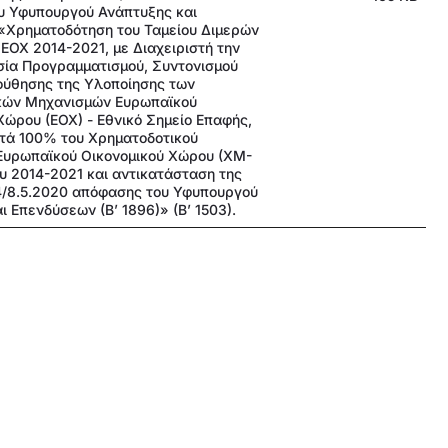
υ Υφυπουργού Ανάπτυξης και
«Χρηματοδότηση του Ταμείου Διμερών
ΟΧ 2014-2021, με Διαχειριστή την
σία Προγραμματισμού, Συντονισμού
ούθησης της Υλοποίησης των
κών Μηχανισμών Ευρωπαϊκού
Χώρου (ΕΟΧ) - Εθνικό Σημείο Επαφής,
τά 100% του Χρηματοδοτικού
Ευρωπαϊκού Οικονομικού Χώρου (ΧΜ-
υ 2014-2021 και αντικατάσταση της
4/8.5.2020 απόφασης του Υφυπουργού
ι Επενδύσεων (Β’ 1896)» (Β’ 1503).