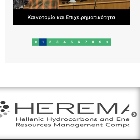
Καινοτομία και Επιχειρηματικότητα
«
1
2
3
4
5
6
7
8
9
»