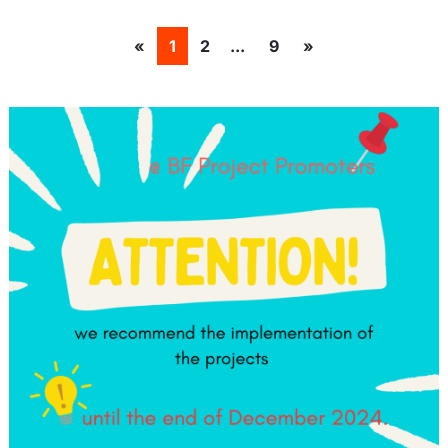
«
1
2
9
»