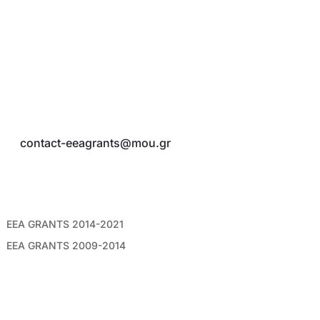
Οικονομικού Χώρου (ΕΟΧ) – Εθνικό Σημείο Επαφής
(ΕΣΕ)
Λέκκα 23-25, ΤΚ 10562, Αθήνα
5ος όροφος
Τ:
210 3258812, 210 3258815
E:
contact-eeagrants@mou.gr
ΣΥΝΔΕΣΜΟΙ
EEA GRANTS 2014-2021
EEA GRANTS 2009-2014
AΡXEIO NEWSLETTERS