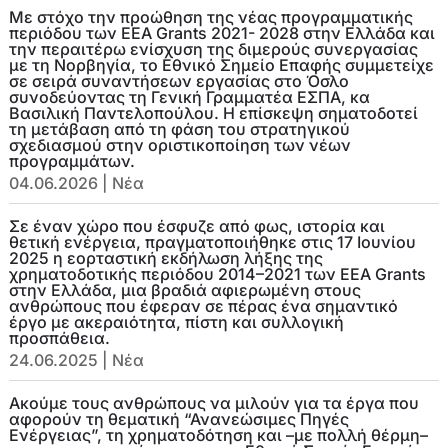
Με στόχο την προώθηση της νέας προγραμματικής
περιόδου των EEA Grants 2021- 2028 στην Ελλάδα και
την περαιτέρω ενίσχυση της διμερούς συνεργασίας
με τη Νορβηγία, το Εθνικό Σημείο Επαφής συμμετείχε
σε σειρά συναντήσεων εργασίας στο Όσλο
συνοδεύοντας τη Γενική Γραμματέα ΕΣΠΑ, κα
Βασιλική Παντελοπούλου. Η επίσκεψη σηματοδοτεί
τη μετάβαση από τη φάση του στρατηγικού
σχεδιασμού στην οριστικοποίηση των νέων
προγραμμάτων.
04.06.2026
|
Νέα
Σε έναν χώρο που έσφυζε από φως, ιστορία και
θετική ενέργεια, πραγματοποιήθηκε στις 17 Ιουνίου
2025 η εορταστική εκδήλωση λήξης της
χρηματοδοτικής περιόδου 2014–2021 των EEA Grants
στην Ελλάδα, μια βραδιά αφιερωμένη στους
ανθρώπους που έφεραν σε πέρας ένα σημαντικό
έργο με ακεραιότητα, πίστη και συλλογική
προσπάθεια.
24.06.2025
|
Νέα
Ακούμε τους ανθρώπους να μιλούν για τα έργα που
αφορούν τη θεματική “Ανανεώσιμες Πηγές
Ενέργειας”, τη χρηματοδότηση και –με πολλή θέρμη–