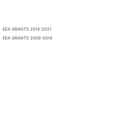
ΣΥΝΔΕΣΜΟΙ
EEA GRANTS 2014-2021
EEA GRANTS 2009-2014
AΡXEIO NEWSLETTERS
ΑΚΟΛΟΥΘΗΣΤΕ ΜΑΣ
©2026 Mε επιφύλαξη παντός νόμιμου δικαιώματος