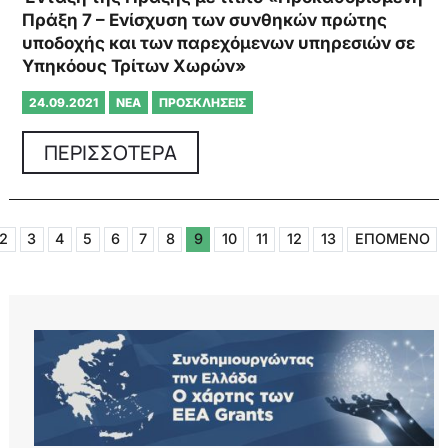
Πράξη 7 – Ενίσχυση των συνθηκών πρώτης
υποδοχής και των παρεχόμενων υπηρεσιών σε
Υπηκόους Τρίτων Χωρών»
24.09.2021
ΝΈΑ
ΠΡΟΣΚΛΉΣΕΙΣ
ΠΕΡΙΣΣΟΤΕΡΑ
2
3
4
5
6
7
8
9
10
11
12
13
ΕΠΟΜΕΝΟ